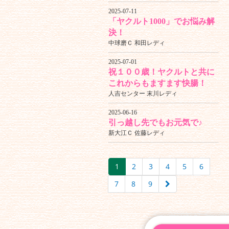
2025-07-11
「ヤクルト1000」でお悩み解
決！
中球磨Ｃ 和田レディ
2025-07-01
祝１００歳！ヤクルトと共に
これからもますます快腸！
人吉センター 末川レディ
2025-06-16
引っ越し先でもお元気で♪
新大江Ｃ 佐藤レディ
1
2
3
4
5
6
7
8
9