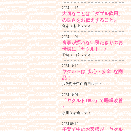
2025-11-17
大切なことは「ダブル飲用」
の良さをお伝えすること♪
合志Ｃ 村上レディ
2025-11-04
食事が摂れない寝たきりのお
母様に「ヤクルト」♪
子飼Ｃ 山室レディ
2025-10-16
ヤクルトは“安心・安全”な商
品！
八代海士江Ｃ 栁田レディ
2025-10-01
「ヤクルト1000」で睡眠改善
♪
小川Ｃ 岩倉レディ
2025-09-16
子育て中のお客様が「ヤクル