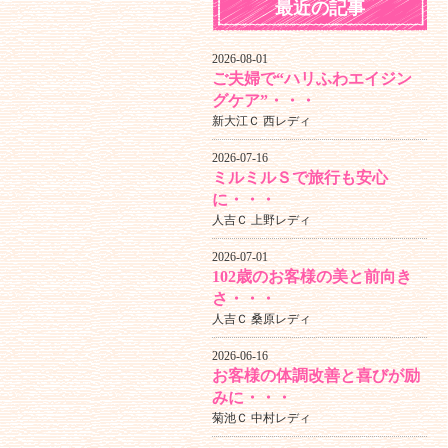
最近の記事
2026-08-01
ご夫婦で“ハリふわエイジン
グケア”・・・
新大江Ｃ 西レディ
2026-07-16
ミルミルＳで旅行も安心
に・・・
人吉Ｃ 上野レディ
2026-07-01
102歳のお客様の美と前向き
さ・・・
人吉Ｃ 桑原レディ
2026-06-16
お客様の体調改善と喜びが励
みに・・・
菊池Ｃ 中村レディ