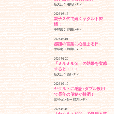
新大江Ｃ 相島レディ
2026-03-16
親子３代で続くヤクルト習
慣！
中球磨Ｃ 野田レディ
2026-03-01
感謝の言葉に心温まる日♪
中球磨Ｃ 和田レディ
2026-02-20
「ミルミルＳ」の効果を実感
すると・・・
新大江Ｃ 西レディ
2026-02-10
ヤクルトに感謝♪ダブル飲用
で長年の便秘が解消！
三和センター 緒方レディ
2026-02-02
「ヤクルト1000」で健康と笑