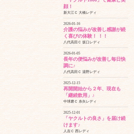
顔！
新大江Ｃ 大橋レディ
2026-01-16
介護の悩みが改善し感謝が続
く喜びの体験！ ！！
八代高田Ｃ 坂口レディ
2026-01-05
長年の便悩みが改善し毎日快
調に♪
八代高田Ｃ 湯野レディ
2025-12-15
再開開始から２年、現在も
「継続飲用」♪
中球磨Ｃ 糸矢レディ
2025-12-01
「ヤクルトの良さ」を届け続
けます♪
人吉Ｃ 西レディ