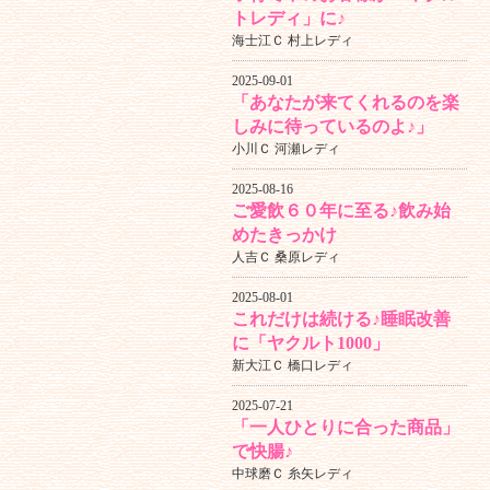
トレディ」に♪
海士江Ｃ 村上レディ
2025-09-01
「あなたが来てくれるのを楽
しみに待っているのよ♪」
小川Ｃ 河瀬レディ
2025-08-16
ご愛飲６０年に至る♪飲み始
めたきっかけ
人吉Ｃ 桑原レディ
2025-08-01
これだけは続ける♪睡眠改善
に「ヤクルト1000」
新大江Ｃ 橋口レディ
2025-07-21
「一人ひとりに合った商品」
で快腸♪
中球磨Ｃ 糸矢レディ