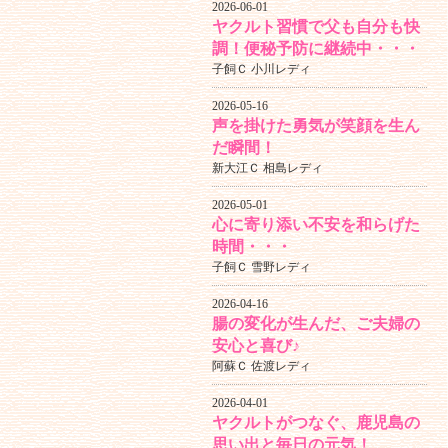
2026-06-01
ヤクルト習慣で父も自分も快
調！便秘予防に継続中・・・
子飼Ｃ 小川レディ
2026-05-16
声を掛けた勇気が笑顔を生ん
だ瞬間！
新大江Ｃ 相島レディ
2026-05-01
心に寄り添い不安を和らげた
時間・・・
子飼Ｃ 雪野レディ
2026-04-16
腸の変化が生んだ、ご夫婦の
安心と喜び♪
阿蘇Ｃ 佐渡レディ
2026-04-01
ヤクルトがつなぐ、鹿児島の
思い出と毎日の元気！