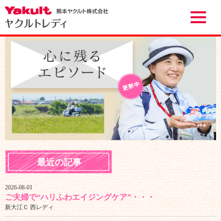
Toggle
naviga
最近の記事
2026-08-01
ご夫婦で“ハリふわエイジングケア”・・・
新大江Ｃ 西レディ