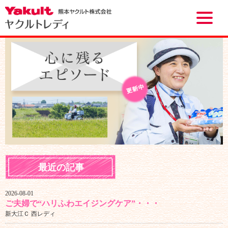
Toggle
naviga
最近の記事
2026-08-01
ご夫婦で“ハリふわエイジングケア”・・・
新大江Ｃ 西レディ