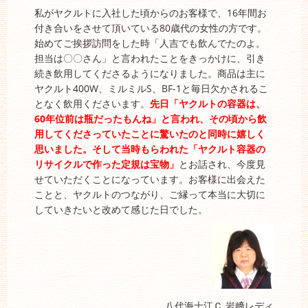
私がヤクルトに入社した頃からのお客様で、16年間お
付き合いをさせて頂いている80歳代の女性の方です。
始めてご挨拶訪問をした時「人吉でも飲んでたのよ。
担当は〇〇さん」と言われたことをきっかけに、引き
続き飲用してくださるようになりました。商品は主に
ヤクルト400W、ミルミルS、BF-1と毎日欠かされるこ
となく飲用くださいます。
先日「ヤクルトの容器は、
60年位前は瓶だったもんね」と言われ、その頃から飲
用してくださっていたことに驚いたのと同時に嬉しく
思いました。そして当時もらわれた「ヤクルト容器の
リサイクルで作った定規は宝物」
とお話され、今度見
せていただくことになっています。お客様に出会えた
ことと、ヤクルトのつながり、ご縁って本当に大切に
していきたいと改めて感じた日でした。
八代海士江Ｃ 岩﨑レディ