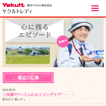
Toggle
naviga
最近の記事
2026-08-01
ご夫婦で“ハリふわエイジングケア”・・・
新大江Ｃ 西レディ