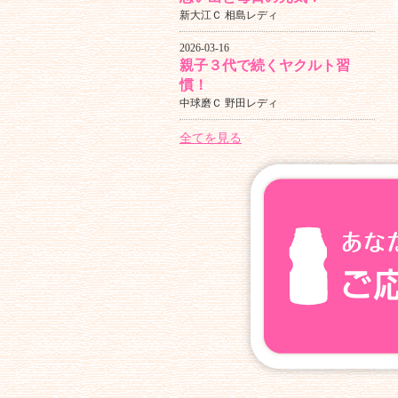
新大江Ｃ 相島レディ
2026-03-16
親子３代で続くヤクルト習
慣！
中球磨Ｃ 野田レディ
全てを見る