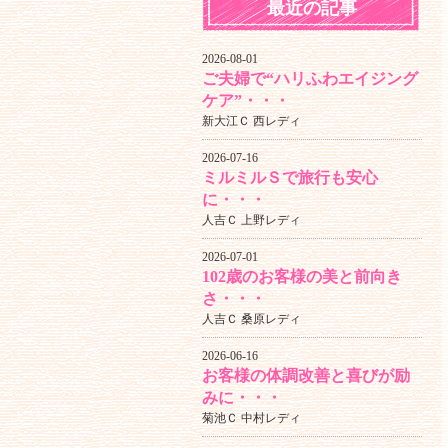
最近の記事
2026-08-01
ご夫婦で“ハリふわエイジング
ケア”・・・
新大江Ｃ 西レディ
2026-07-16
ミルミルＳで旅行も安心
に・・・
人吉Ｃ 上野レディ
2026-07-01
102歳のお客様の美と前向き
さ・・・
人吉Ｃ 桑原レディ
2026-06-16
お客様の体調改善と喜びが励
みに・・・
菊池Ｃ 中村レディ