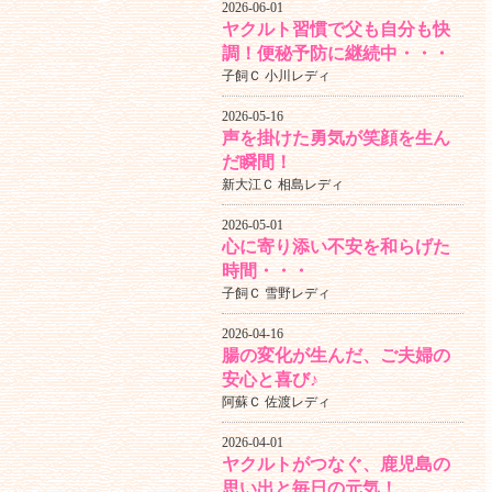
2026-06-01
ヤクルト習慣で父も自分も快
調！便秘予防に継続中・・・
子飼Ｃ 小川レディ
2026-05-16
声を掛けた勇気が笑顔を生ん
だ瞬間！
新大江Ｃ 相島レディ
2026-05-01
心に寄り添い不安を和らげた
時間・・・
子飼Ｃ 雪野レディ
2026-04-16
腸の変化が生んだ、ご夫婦の
安心と喜び♪
阿蘇Ｃ 佐渡レディ
2026-04-01
ヤクルトがつなぐ、鹿児島の
思い出と毎日の元気！