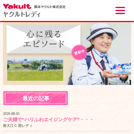
Toggle
naviga
最近の記事
2026-08-01
ご夫婦で“ハリふわエイジングケア”・・・
新大江Ｃ 西レディ