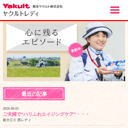
Toggle
naviga
最近の記事
2026-08-01
ご夫婦で“ハリふわエイジングケア”・・・
新大江Ｃ 西レディ