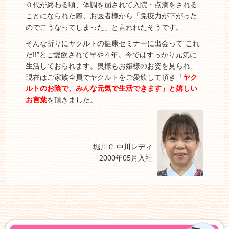
０代が終わる頃、体調を崩されて入院・点滴をされる
ことになられた際、お医者様から「免疫力が下がった
のでこうなってしまった」と言われたそうです。
そんな折りにヤクルトの健康セミナーに出会って“これ
だ!!”とご愛飲されて早や４年。今ではすっかり元気に
生活しておられます。奥様もお嬢様のお姿を見られ、
現在はご家族全員でヤクルトをご愛飲して頂き
「ヤク
ルトのお陰で、みんな元気で生活できます」と嬉しい
お言葉
を頂きました。
堀川Ｃ 中川レディ
2000年05月入社