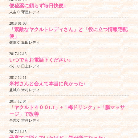
便秘薬に頼らず毎日快便♪
人吉Ｃ 守屋レディ
2018-01-08
「素敵なヤクルトレディさん」と「役に立つ情報宅配
便」
健軍Ｃ 箕田レディ
2017-12-18
いつでもお電話下ください♪
小川Ｃ 田上レディ
2017-12-11
米村さんと会えて本当に良かった♪
益城Ｃ 米村レディ
2017-12-04
「ヤクルト４００LT」+「梅ドリンク」+「腸マッサ
ージ」で改善
合志Ｃ 吉住レディ
2017-11-15
子育てに悩んでいたけど、気が楽になった♪