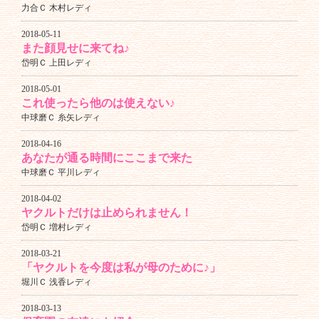
力合Ｃ 木村レディ
2018-05-11
また顔見せに来てね♪
岱明Ｃ 上田レディ
2018-05-01
これ使ったら他のは使えない♪
中球磨Ｃ 糸矢レディ
2018-04-16
あなたが通る時間にここまで来た
中球磨Ｃ 平川レディ
2018-04-02
ヤクルトだけは止められません！
岱明Ｃ 増村レディ
2018-03-21
「ヤクルトを今度は私が母のために♪」
堀川Ｃ 浅香レディ
2018-03-13