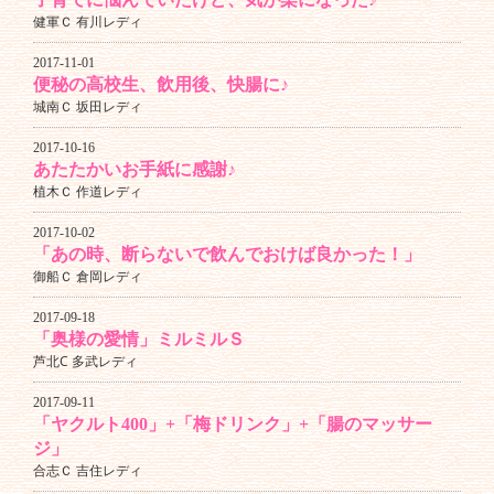
健軍Ｃ 有川レディ
2017-11-01
便秘の高校生、飲用後、快腸に♪
城南Ｃ 坂田レディ
2017-10-16
あたたかいお手紙に感謝♪
植木Ｃ 作道レディ
2017-10-02
「あの時、断らないで飲んでおけば良かった！」
御船Ｃ 倉岡レディ
2017-09-18
「奥様の愛情」ミルミルＳ
芦北C 多武レディ
2017-09-11
「ヤクルト400」+「梅ドリンク」+「腸のマッサー
ジ」
合志Ｃ 吉住レディ