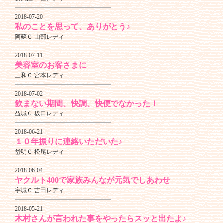
2018-07-20
私のことを思って、ありがとう♪
阿蘇Ｃ 山部レディ
2018-07-11
美容室のお客さまに
三和Ｃ 宮本レディ
2018-07-02
飲まない期間、快調、快便でなかった！
益城Ｃ 坂口レディ
2018-06-21
１０年振りに連絡いただいた♪
岱明Ｃ 松尾レディ
2018-06-04
ヤクルト400で家族みんなが元気でしあわせ
宇城Ｃ 吉田レディ
2018-05-21
木村さんが言われた事をやったらスッと出たよ♪