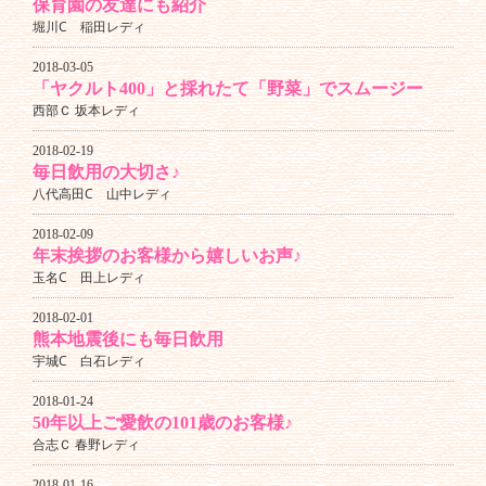
保育園の友達にも紹介
堀川C 稲田レディ
2018-03-05
「ヤクルト400」と採れたて「野菜」でスムージー
西部Ｃ 坂本レディ
2018-02-19
毎日飲用の大切さ♪
八代高田C 山中レディ
2018-02-09
年末挨拶のお客様から嬉しいお声♪
玉名C 田上レディ
2018-02-01
熊本地震後にも毎日飲用
宇城C 白石レディ
2018-01-24
50年以上ご愛飲の101歳のお客様♪
合志Ｃ 春野レディ
2018-01-16