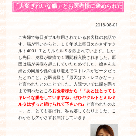
「大変きれいな腸」とお医者様に褒められた
♪
2018-08-01
ご夫婦で毎日ダブル飲用されているお客様のお話で
す。腸が弱いからと、１０年以上毎日欠かさずヤク
ルト400ＬＴとミルミルＳを飲まれています。しか
し先日、奥様が腹痛で１週間程入院されました。原
因は腸が炎症を起こしていたためでした。娘さん夫
婦との同居や孫の送り迎えでストレスがピークだっ
たとのこと。お医者様も「原因はストレスかな～」
と言われたとのことでした。入院ついでに腸を隅々
まで調べたところ
お医者様から「『あとはとっても
キレイな腸をしていますね。ぜひヤクルトとミルミ
ルＳはずっと続けられて下さいね』
と言われたのよ
～」と、とても喜ばれ、私も嬉しくなりました。こ
れからも欠かさずお届けしていきま