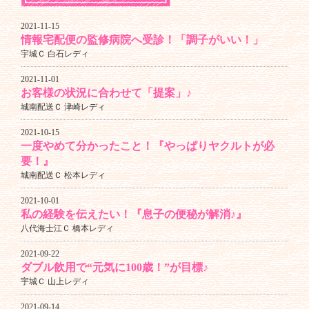
2021-11-15
情報宅配便の監修病院へ受診！「調子がいい！」
宇城Ｃ 白石レディ
2021-11-01
お客様の状況に合わせて「提案」♪
城南配送Ｃ 津崎レディ
2021-10-15
一度やめて分かったこと！『やっぱりヤクルトが必
要！』
城南配送Ｃ 松本レディ
2021-10-01
私の経験を伝えたい！『息子の便秘が解消♪』
八代海士江Ｃ 橋本レディ
2021-09-22
ダブル飲用で“元気に100歳！”が目標♪
宇城Ｃ 山上レディ
2021-09-14