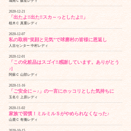
城南Ｃ 飯星レディ
2020-12-21
「出たよ‼出た‼スカ～っとしたよ‼」
植木Ｃ 真重レディ
2020-12-07
私の取柄”笑顔と元気”で球磨村の皆様に恩返し
人吉センター 中村レディ
2020-12-01
「この化粧品はスゴイ‼感謝しています。ありがとう
♪]
阿蘇Ｃ 山部レディ
2020-11-16
「ご安全に～♪」の一言にホッコリとした気持ちに
玉名Ｃ 上原レディ
2020-11-02
家族で習慣！ミルミルＳがやめられなくなった♪
山鹿Ｃ 有働レディ
2020-10-15