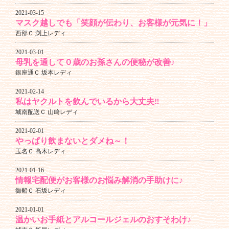
2021-03-15
マスク越しでも「笑顔が伝わり、お客様が元気に！」
西部Ｃ 渕上レディ
2021-03-01
母乳を通して０歳のお孫さんの便秘が改善♪
銀座通Ｃ 坂本レディ
2021-02-14
私はヤクルトを飲んでいるから大丈夫‼
城南配送Ｃ 山﨑レディ
2021-02-01
やっぱり飲まないとダメね～！
玉名Ｃ 髙木レディ
2021-01-16
情報宅配便がお客様のお悩み解消の手助けに♪
御船Ｃ 石坂レディ
2021-01-01
温かいお手紙とアルコールジェルのおすそわけ♪