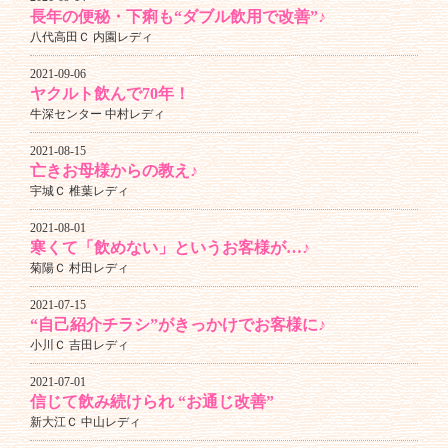
長年の便秘・下痢も“ダブル飲用で改善”♪
八代高田Ｃ 内園レディ
2021-09-06
ヤクルト飲んで70年！
牛深センター 中村レディ
2021-08-15
亡きお母様からの教え♪
宇城Ｃ 椎葉レディ
2021-08-01
寒くて「飲めない」というお客様が…♪
菊陽Ｃ 村田レディ
2021-07-15
“自己紹介チラシ”がきっかけでお客様に♪
小川Ｃ 吉田レディ
2021-07-01
信じて飲み続けられ “お通じ改善”
新大江Ｃ 中山レディ