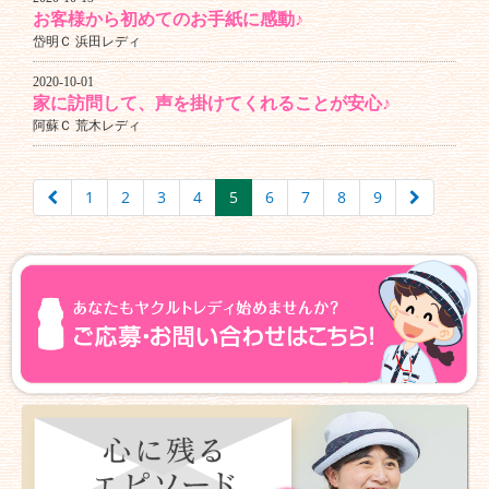
お客様から初めてのお手紙に感動♪
岱明Ｃ 浜田レディ
2020-10-01
家に訪問して、声を掛けてくれることが安心♪
阿蘇Ｃ 荒木レディ
1
2
3
4
5
6
7
8
9